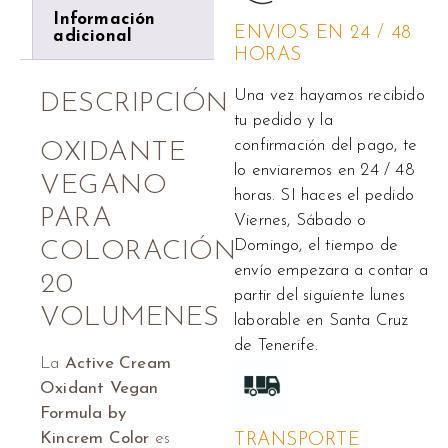
Información
ENVIOS EN 24 / 48
adicional
HORAS
Una vez hayamos recibido
DESCRIPCIÓN
tu pedido y la
confirmación del pago, te
OXIDANTE
lo enviaremos en 24 / 48
VEGANO
horas. SI haces el pedido
PARA
Viernes, Sábado o
Domingo, el tiempo de
COLORACIÓN
envío empezara a contar a
20
partir del siguiente lunes
VOLUMENES
laborable en Santa Cruz
de Tenerife.
La
Active Cream
Oxidant Vegan
Formula by
Kincrem Color
es
TRANSPORTE