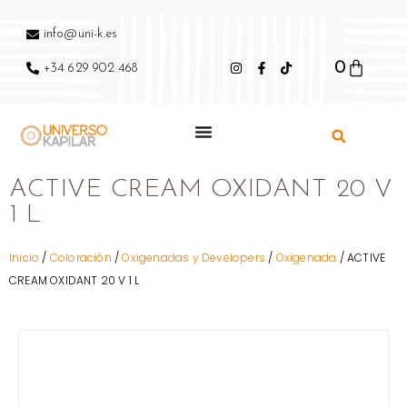
info@uni-k.es
0
+34 629 902 468
ACTIVE CREAM OXIDANT 20 V
1 L
Inicio
/
Coloración
/
Oxigenadas y Developers
/
Oxigenada
/ ACTIVE
CREAM OXIDANT 20 V 1 L