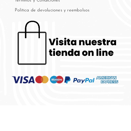
Términos y Condiciones
×
Política de devoluciones y reembolsos
Ese sitio web utiliza
cookies
Utilizamos cookies para personalizar el
contenido, los anuncios y analizar nuestro
tráfico. También compartimos información
sobre su uso de nuestro sitio con nuestros
socios de publicidad y análisis, quienes
pueden combinarla con otra información
que les haya proporcionado o que hayan
recopilado a partir del uso de sus servicios.
Política de cookies
COOKIES ESTRICTAMENTE
NECESARIAS
COOKIES DE RENDIMIENTO
COOKIES DE PREFERENCIAS
COOKIES DE FUNCIONALIDAD
COOKIES NO CLASIFICADAS