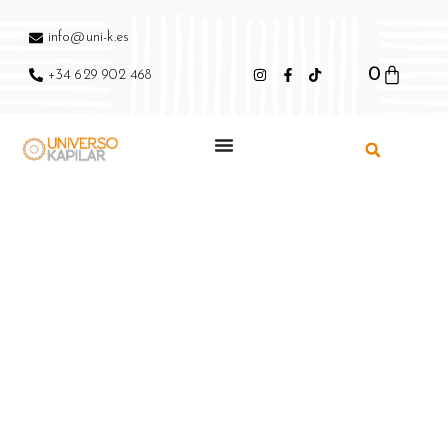
info@uni-k.es
0
+34 629 902 468