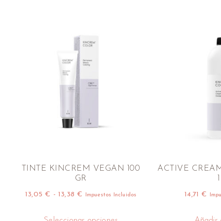
TINTE KINCREM VEGAN 100
ACTIVE CREAM
GR
1
13,05
€
-
13,38
€
14,71
€
Impuestos Incluidos
Impu
Seleccionar opciones
Añadir a