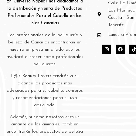
En Universo Kapilar nos dedicamos a
Calle La Unió
×
la distribución y venta de Productos
Las Mantecas
Ese sitio web utiliza
Profesionales Para el Cabello en las
Cuesta - San
cookies
Islas Canarias
Tenerife
Utilizamos cookies para personalizar el
contenido, los anuncios y analizar nuestro
Lunes a Viern
Los profesionales de la peluquería y
tráfico. También compartimos información
bell
eza de Canarias encontrarán en
sobre su uso de nuestro sitio con nuestros
nuestra empresa un aliado que les
socios de publicidad y análisis, quienes
ayudará a crecer como profesionales
pueden combinarla con otra información
que les haya proporcionado o que hayan
peluqueros.
recopilado a partir del uso de sus servicios.
Política de cookies
L@s Beauty Lovers tendrán a su
alcance los productos más
COOKIES ESTRICTAMENTE
adecuados para su cabello, consejos
NECESARIAS
y recomendaciones para su uso
COOKIES DE RENDIMIENTO
adecuado.
COOKIES DE PREFERENCIAS
Además, si como nosotros eres un
COOKIES DE FUNCIONALIDAD
amante de los animales, también
encontrarás los productos de belleza
COOKIES NO CLASIFICADAS