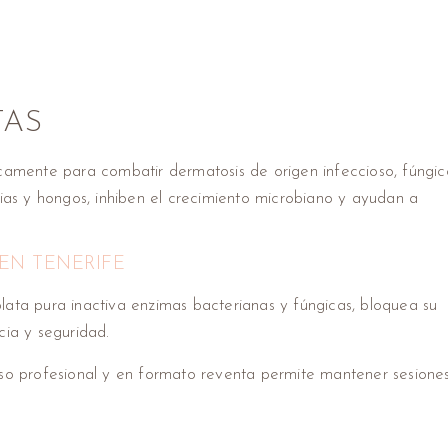
TAS
icamente para combatir dermatosis de origen infeccioso, fúngic
rias y hongos, inhiben el crecimiento microbiano y ayudan a
EN TENERIFE
lata pura inactiva enzimas bacterianas y fúngicas, bloquea su
cia y seguridad.
so profesional y en formato reventa permite mantener sesione