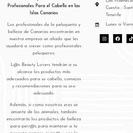
Las Mantecas
Profesionales Para el Cabello en las
Cuesta - San
Islas Canarias
Tenerife
Lunes a Viern
Los profesionales de la peluquería y
bell
eza de Canarias encontrarán en
nuestra empresa un aliado que les
ayudará a crecer como profesionales
peluqueros.
L@s Beauty Lovers tendrán a su
alcance los productos más
adecuados para su cabello, consejos
y recomendaciones para su uso
adecuado.
Además, si como nosotros eres un
amante de los animales, también
encontrarás los productos de belleza
para perr@s para mantener a tu