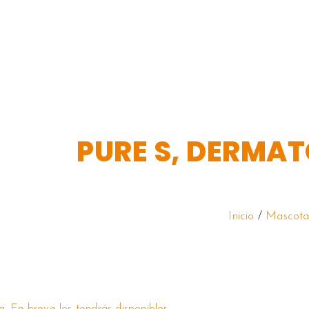
PURE S, DERMAT
Inicio
/
Mascota
 En breve los tendrás disponibles