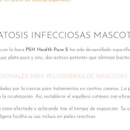
TOSIS INFECCIOSAS MASCO
con la línea
PSH Health Pure S
ha sido desarrollado específ
cluye plata pura y zinc, dos activos potentes que eliminan bacte
SIONALES PARA PELUQUERÍAS DE MASCOTAS 
dos por la ciencia para tratamientos en centros caninos. La p
 cicatrización. Así, restablece el equilibrio cutáneo con efica
 zona afectada y aclarando tras el tiempo de exposición. Su u
gera facilita su uso incluso en pieles reactivas.