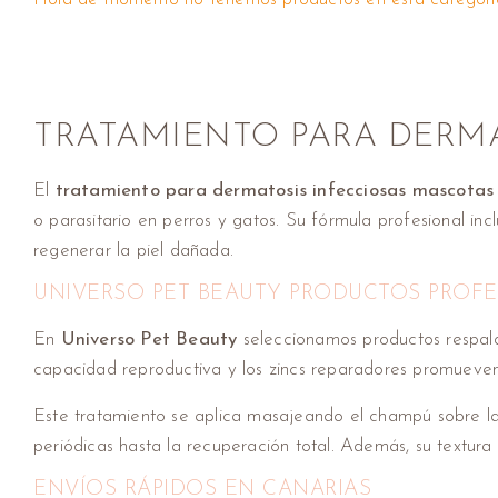
TRATAMIENTO PARA DERMA
El
tratamiento para dermatosis infecciosas mascotas
o parasitario en perros y gatos. Su fórmula profesional in
regenerar la piel dañada.
UNIVERSO PET BEAUTY PRODUCTOS PROFE
En
Universo Pet Beauty
seleccionamos productos respalda
capacidad reproductiva y los zincs reparadores promueven la
Este tratamiento se aplica masajeando el champú sobre la
periódicas hasta la recuperación total. Además, su textura li
ENVÍOS RÁPIDOS EN CANARIAS