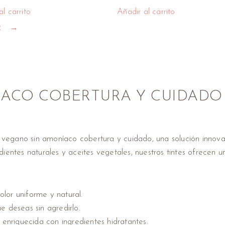
l carrito
Añadir al carrito
2
→
ACO COBERTURA Y CUIDADO
e vegano sin amoníaco cobertura y cuidado, una solución innov
entes naturales y aceites vegetales, nuestros tintes ofrecen u
olor uniforme y natural.
e deseas sin agredirlo.
a enriquecida con ingredientes hidratantes.