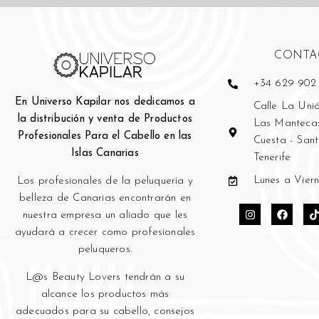
CONTA
+34 629 902
En Universo Kapilar nos dedicamos a
Calle La Unió
×
la distribución y venta de Productos
Las Mantecas
Ese sitio web utiliza
Profesionales Para el Cabello en las
Cuesta - San
cookies
Islas Canarias
Tenerife
Utilizamos cookies para personalizar el
contenido, los anuncios y analizar nuestro
Lunes a Viern
Los profesionales de la peluquería y
tráfico. También compartimos información
bell
eza de Canarias encontrarán en
sobre su uso de nuestro sitio con nuestros
nuestra empresa un aliado que les
socios de publicidad y análisis, quienes
ayudará a crecer como profesionales
pueden combinarla con otra información
que les haya proporcionado o que hayan
peluqueros.
recopilado a partir del uso de sus servicios.
Política de cookies
L@s Beauty Lovers tendrán a su
alcance los productos más
COOKIES ESTRICTAMENTE
adecuados para su cabello, consejos
NECESARIAS