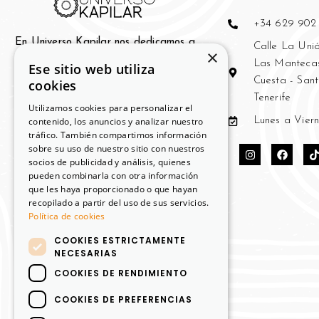
+34 629 902
En Universo Kapilar nos dedicamos a
Calle La Unió
×
la distribución y venta de Productos
Las Mantecas
Ese sitio web utiliza
Profesionales Para el Cabello en las
Cuesta - San
cookies
Islas Canarias
Tenerife
Utilizamos cookies para personalizar el
contenido, los anuncios y analizar nuestro
Lunes a Viern
Los profesionales de la peluquería y
tráfico. También compartimos información
bell
eza de Canarias encontrarán en
sobre su uso de nuestro sitio con nuestros
nuestra empresa un aliado que les
socios de publicidad y análisis, quienes
ayudará a crecer como profesionales
pueden combinarla con otra información
que les haya proporcionado o que hayan
peluqueros.
recopilado a partir del uso de sus servicios.
Política de cookies
L@s Beauty Lovers tendrán a su
alcance los productos más
COOKIES ESTRICTAMENTE
adecuados para su cabello, consejos
NECESARIAS
y recomendaciones para su uso
COOKIES DE RENDIMIENTO
adecuado.
COOKIES DE PREFERENCIAS
Además, si como nosotros eres un