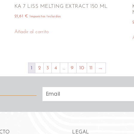
KA 7 LISS MELTING EXTRACT 150 ML
21,61
€
Impuestos Incluidos
Añadir al carrito
1
2
3
4
…
9
10
11
→
CTO
LEGAL