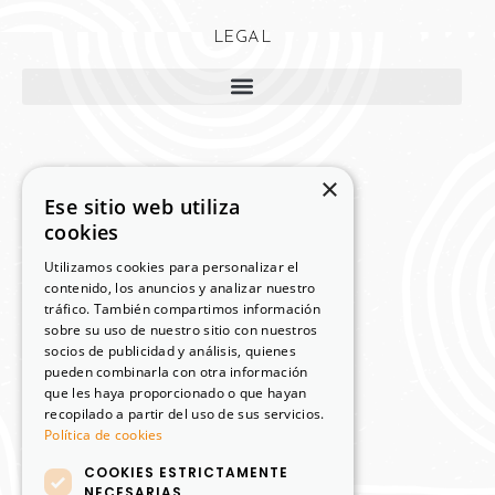
LEGAL
×
MI CUENTA
Ese sitio web utiliza
cookies
Mi cuenta
Utilizamos cookies para personalizar el
Carrito
contenido, los anuncios y analizar nuestro
tráfico. También compartimos información
Finalizar compra
sobre su uso de nuestro sitio con nuestros
socios de publicidad y análisis, quienes
Términos y Condiciones
pueden combinarla con otra información
Política de devoluciones y reembolsos
que les haya proporcionado o que hayan
recopilado a partir del uso de sus servicios.
Política de cookies
COOKIES ESTRICTAMENTE
NECESARIAS